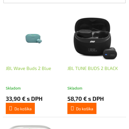
V
ý
p
i
s
p
r
o
d
JBL Wave Buds 2 Blue
JBL TUNE BUDS 2 BLACK
u
k
t
Skladom
Skladom
o
33,90 € s DPH
58,70 € s DPH
v
Do košíka
Do košíka