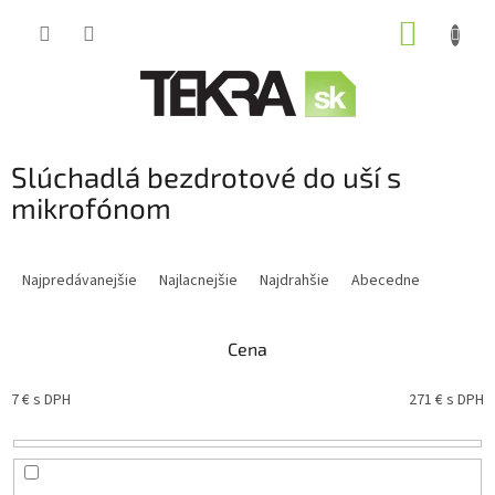
Prejsť
NÁKUP
na
obsah
KOŠÍK
Slúchadlá bezdrotové do uší s
mikrofónom
R
a
Najpredávanejšie
Najlacnejšie
Najdrahšie
Abecedne
d
e
n
Cena
i
e
7
€ s DPH
271
€ s DPH
p
r
o