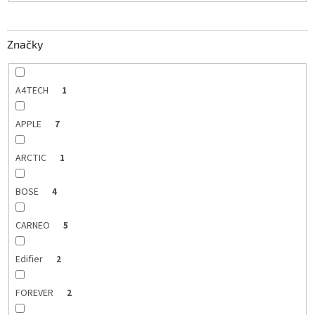
d
u
k
Značky
t
o
v
A4TECH
1
APPLE
7
ARCTIC
1
BOSE
4
CARNEO
5
Edifier
2
FOREVER
2