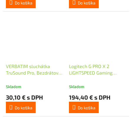
Do košíka
Do košíka
VERBATIM sluchátka
Logitech G PRO X 2
TruSound Pro, Bezdrátová,
LIGHTSPEED Gaming
BT, černá
Headset, Bezdrátová, BT,
RF 2.4GHz, černá
Skladom
Skladom
30,10 € s DPH
194,40 € s DPH
Do košíka
Do košíka