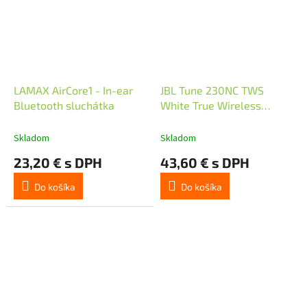
LAMAX AirCore1 - In-ear
JBL Tune 230NC TWS
Bluetooth sluchátka
White True Wireless
sluchátka s potlačením
hluku, 16 ohm, Bluetooth
Skladom
Skladom
5.2, bílá
23,20 € s DPH
43,60 € s DPH
Do košíka
Do košíka