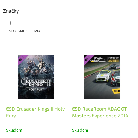
k
Značky
t
o
v
ESD GAMES
693
V
ý
p
i
s
p
r
o
d
ESD Crusader Kings II Holy
ESD RaceRoom ADAC GT
u
Fury
Masters Experience 2014
k
t
Skladom
Skladom
o