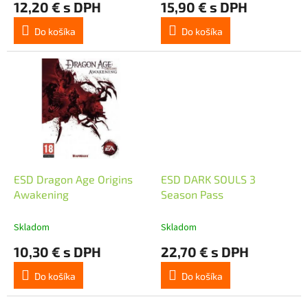
12,20 € s DPH
15,90 € s DPH
v
Do košíka
Do košíka
ESD Dragon Age Origins
ESD DARK SOULS 3
Awakening
Season Pass
Skladom
Skladom
10,30 € s DPH
22,70 € s DPH
Do košíka
Do košíka