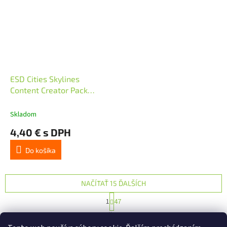
ESD Cities Skylines
Content Creator Pack
Sports Ve
Skladom
4,40 € s DPH
Do košíka
NAČÍTAŤ 15 ĎALŠÍCH
S
1
47
t
O
r
693
položiek celkom
v
á