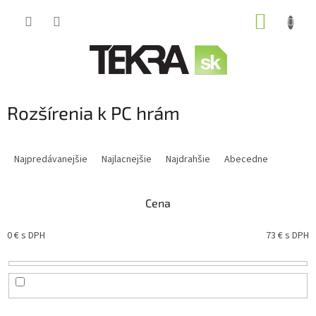
Prejsť
NÁKUP
na
obsah
KOŠÍK
Rozšírenia k PC hrám
R
a
Najpredávanejšie
Najlacnejšie
Najdrahšie
Abecedne
d
e
n
Cena
i
e
0
€ s DPH
73
€ s DPH
p
r
o
d
u