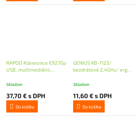
RAPOO Klávesnice E9270p
GENIUS KB-7123/
USB, multimediální,
bezdrátová 2,4GHz/ ergo
bezdrátová, černá, CZ
předložka/ Copilot/ mini
receiver/ USB/ černá/
Skladom
Skladom
CZ+SK layout
37,70 € s DPH
11,60 € s DPH
Do košíka
Do košíka