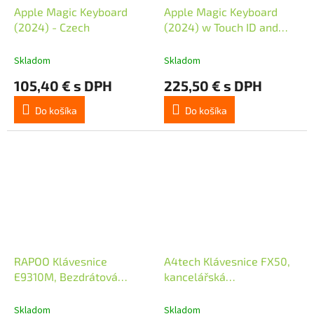
Apple Magic Keyboard
Apple Magic Keyboard
(2024) - Czech
(2024) w Touch ID and
Numeric Keypad - Czech -
Black Keys
Skladom
Skladom
105,40 € s DPH
225,50 € s DPH
Do košíka
Do košíka
RAPOO Klávesnice
A4tech Klávesnice FX50,
E9310M, Bezdrátová
kancelářská
2.4GHz, Bluetooth, CZ/SK,
nízkoprofilová klávesnice,
černá
CZ, bílá
Skladom
Skladom