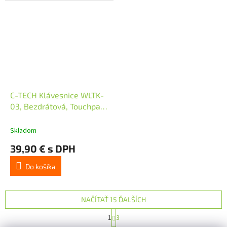
C-TECH Klávesnice WLTK-
03, Bezdrátová, Touchpad,
černá
Skladom
39,90 € s DPH
Do košíka
NAČÍTAŤ 15 ĎALŠÍCH
S
1
3
t
O