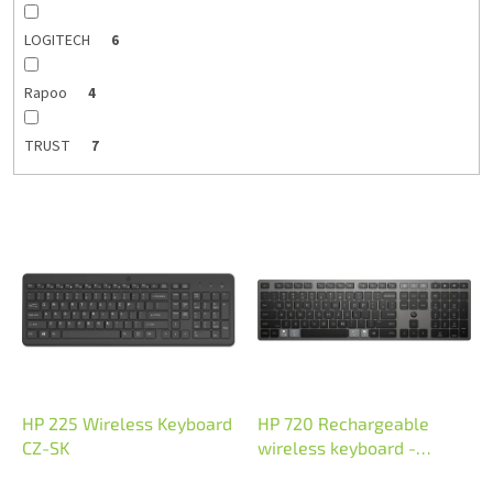
LOGITECH
6
Rapoo
4
TRUST
7
V
ý
p
i
s
p
r
o
d
HP 225 Wireless Keyboard
HP 720 Rechargeable
u
CZ-SK
wireless keyboard -
k
dobíjecí klávesnice