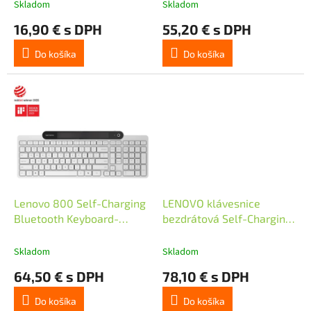
t
Skladom
Skladom
o
16,90 € s DPH
55,20 € s DPH
v
Do košíka
Do košíka
Lenovo 800 Self-Charging
LENOVO klávesnice
Bluetooth Keyboard-
bezdrátová Self-Charging
CZ/SK
Bluetooth Keyboard - CZ
Skladom
Skladom
64,50 € s DPH
78,10 € s DPH
Do košíka
Do košíka