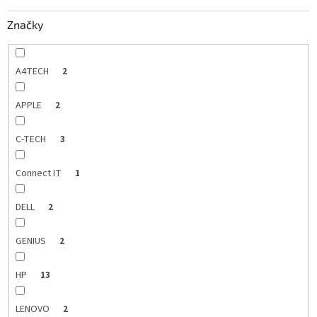
k
Značky
t
o
v
A4TECH
2
APPLE
2
C-TECH
3
Connect IT
1
DELL
2
GENIUS
2
HP
13
LENOVO
2