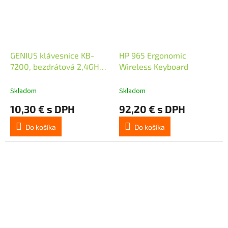
GENIUS klávesnice KB-
HP 965 Ergonomic
7200, bezdrátová 2,4GHz,
Wireless Keyboard
Mini-receiver, Copilot,
CZ+SK layout, černá
Skladom
Skladom
10,30 € s DPH
92,20 € s DPH
Do košíka
Do košíka