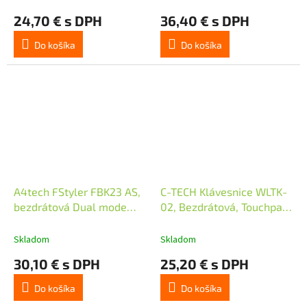
24,70 € s DPH
36,40 € s DPH
Do košíka
Do košíka
A4tech FStyler FBK23 AS,
C-TECH Klávesnice WLTK-
bezdrátová Dual mode
02, Bezdrátová, Touchpad,
Bluetooth+2,4G
černá
klávesnice, CZ, černá
Skladom
Skladom
30,10 € s DPH
25,20 € s DPH
Do košíka
Do košíka