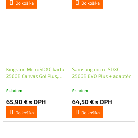
Do košíka
Do košíka
Kingston MicroSDXC karta
Samsung micro SDXC
256GB Canvas Go! Plus,
256GB EVO Plus + adaptér
R:200/W:160MB/s, Class
10, UHS-I, U3, V30, A2 +
Skladom
Skladom
Adaptér
65,90 € s DPH
64,50 € s DPH
Do košíka
Do košíka