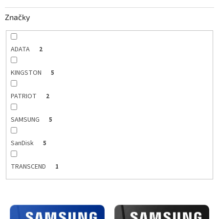
k
Značky
t
o
v
ADATA
2
KINGSTON
5
PATRIOT
2
SAMSUNG
5
SanDisk
5
TRANSCEND
1
V
ý