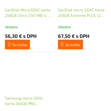
SanDisk MicroSDXC karta
SanDisk micro SDXC karta
256GB Ultra (150 MB/s, A1
256GB Extreme PLUS (200
Class 10 UHS-I) + adaptér
MB/s Class 10, UHS-I U3
V30) + adaptér
Skladom
Skladom
56,30 € s DPH
67,50 € s DPH
Do košíka
Do košíka
Samsung micro SDXC
karta 256GB PRO
Endurance + SD adaptér