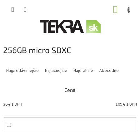
Prejsť
NÁKUP
na
obsah
KOŠÍK
256GB micro SDXC
R
a
Najpredávanejšie
Najlacnejšie
Najdrahšie
Abecedne
d
e
n
Cena
i
e
36
€ s DPH
109
€ s DPH
p
r
o
d
u