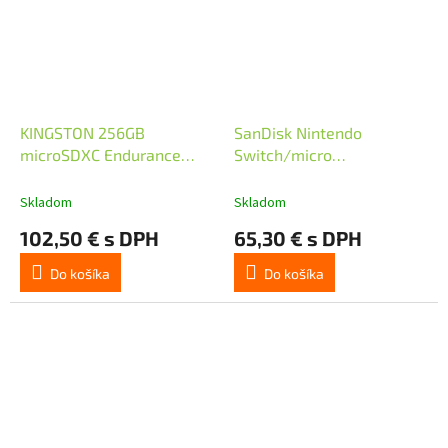
KINGSTON 256GB
SanDisk Nintendo
microSDXC Endurance
Switch/micro
95R/45W C10 A1 UHS-I
SDXC/256GB/UHS-I U3 /
Card Only
Class 10
Skladom
Skladom
102,50 € s DPH
65,30 € s DPH
Do košíka
Do košíka