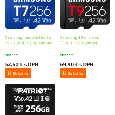
p
i
s
p
r
o
d
Samsung micro SD karta
Samsung T9 microSD
u
T7 - 256GB + USB adaptér
256GB +USB Adaptér
k
t
Skladom
Skladom
o
52,60 € s DPH
69,90 € s DPH
v
Do košíka
Do košíka