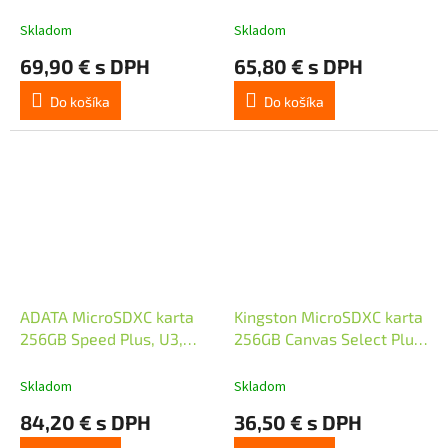
SDXC/256GB/UHS-I U3 /
Class 10
Skladom
Skladom
69,90 € s DPH
65,80 € s DPH
Do košíka
Do košíka
ADATA MicroSDXC karta
Kingston MicroSDXC karta
256GB Speed Plus, U3,
256GB Canvas Select Plus,
C10, A2, V30 (R:180/W:160
U1, V10, A1, SD Adaptér
MB/s) + SD adaptér
Skladom
Skladom
84,20 € s DPH
36,50 € s DPH