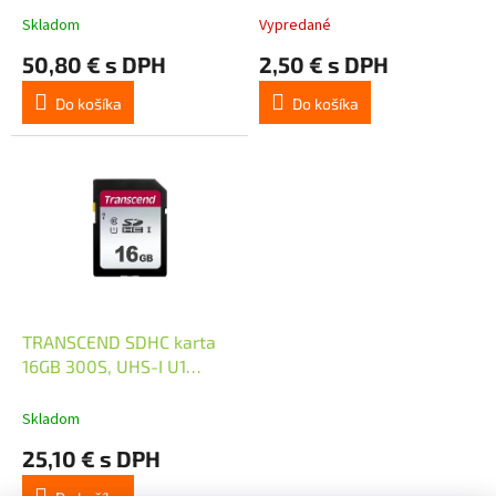
t
Skladom
Vypredané
o
50,80 € s DPH
2,50 € s DPH
v
Do košíka
Do košíka
TRANSCEND SDHC karta
16GB 300S, UHS-I U1
(R:95/W:45 MB/s)
Skladom
25,10 € s DPH