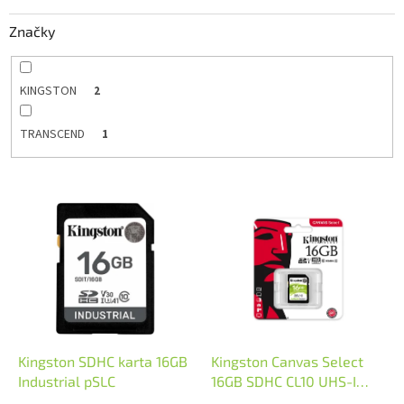
k
Značky
t
o
v
KINGSTON
2
TRANSCEND
1
V
ý
p
i
s
p
r
o
d
Kingston SDHC karta 16GB
Kingston Canvas Select
u
Industrial pSLC
16GB SDHC CL10 UHS-I
k
80R, SDS/16GB