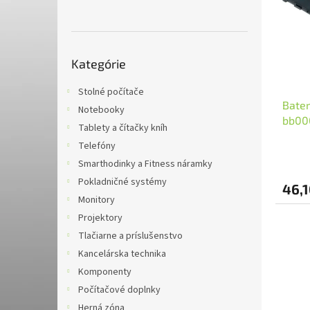
i
p
s
r
p
o
r
d
Preskočiť
o
u
Kategórie
kategórie
d
k
u
t
Stolné počítače
Bater
k
o
Notebooky
bb00
t
v
Tablety a čítačky kníh
3700m
o
Telefóny
v
Smarthodinky a Fitness náramky
Pokladničné systémy
46,1
Monitory
Projektory
Tlačiarne a príslušenstvo
Kancelárska technika
Komponenty
Počítačové doplnky
Herná zóna