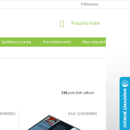
PREVÁDZKOVATEL
KONTAKTY
MOJA OBJEDNÁVKA
Prihlásenie
PLATBA 
NÁKUPNÝ
Prázdny košík
KOŠÍK
Splátkový predaj
Prevádzkovatel
Moja objednávka
Kon
196
položiek celkom
91080882
Kód:
2191080881