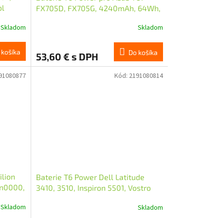
ol
FX705D, FX705G, 4240mAh, 64Wh,
4cell, Li-pol
Skladom
Skladom
 košíka
Do košíka
53,60 € s DPH
91080877
Kód:
2191080814
ilion
Baterie T6 Power Dell Latitude
cn0000,
3410, 3510, Inspiron 5501, Vostro
ll
5401, 3555mAh, 40Wh, 3cell, Li-pol
Skladom
Skladom