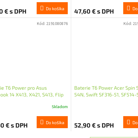
Do košíka
Do
0 € s DPH
47,60 € s DPH
Kód:
2191080876
Kód:
21
ie T6 Power pro Asus
Baterie T6 Power Acer Spin 
ook 14 X413, X421, S413, Flip
54N, Swift SF316-51, SF514-
, 3640mAh, 42Wh, 3cell, Li-
3634mAh, 55,9Wh, 4cell, Li-
Skladom
Do košíka
Do
0 € s DPH
52,90 € s DPH