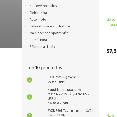
Sieťové produkty
Elektronika
Bater
Auto-moto
T14s 
Veľké domáce spotrebiče
Li-po
Malé domáce spotrebiče
Domácnosť
Záhrada a dielňa
57,8
Top 10 produktov
FX 85 CW (bn) CASIO
22 € s DPH
SanDisk Ultra Dual Drive
M3/256GB/USB 3.0/Micro USB +
USB-A
34,90 € s DPH
SVXD 9801 Tesnenie nádob SVC
Bater
98x SENCOR