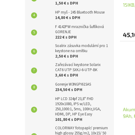
1,50 € s DPH
15IKB
4030m
HP myš - 245 Bluetooth Mouse
14,80 € s DPH
F 4142PW mraznička šuflíková
GORENJE
45,1
222 € s DPH
Soalrix zásuvka modulární pro 1
keystone na omítku
2,50 € s DPH
Zařezávací keystone Solarix
CAT6 UTP SXKJ-6-UTP-BK
3,60 € s DPH
Gorenje W3NGPI61SAS
234,50 € s DPH
HP LCD 324pf 23,8" FHD
1920x1080, IPS w/LED,
250,1000:1, 5ms, 100Hz,VGA,
Akumu
HDMI, DP, HP Eye Easy
9Ah, 
101,80 € s DPH
COLORWAY fotopapír/ premium
high glossy 255g/m2, 10x15/ 50