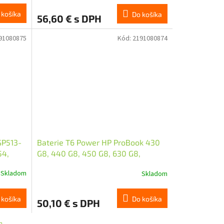
 košíka
Do košíka
56,60 € s DPH
91080875
Kód:
2191080874
SP513-
Baterie T6 Power HP ProBook 430
54,
G8, 440 G8, 450 G8, 630 G8,
poly
3950mAh, 45Wh, 3cell, Li-pol -
Skladom
Skladom
long
 košíka
Do košíka
50,10 € s DPH