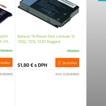
spire
Baterie T6 Power Dell Latitude 12
14-54,
7202, 7212, 7220 Rugged,
4450mAh, 34Wh, 2cell, Li-ion
Skladom
Skladom
 košíka
Do košíka
51,80 € s DPH
91080869
Kód:
2191080863