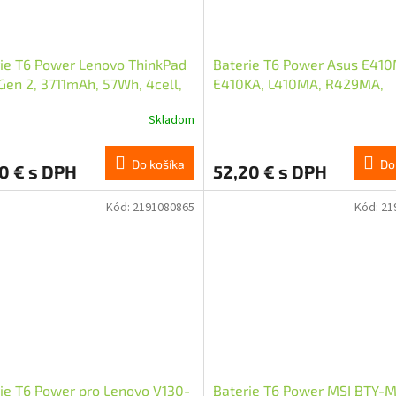
ie T6 Power Lenovo ThinkPad
Baterie T6 Power Asus E41
Gen 2, 3711mAh, 57Wh, 4cell,
E410KA, L410MA, R429MA,
l
3640mAh, 42Wh, 3cell, Li-po
Skladom
cable
Do košíka
Do
0 € s DPH
52,20 € s DPH
Kód:
2191080865
Kód:
21
ie T6 Power pro Lenovo V130-
Baterie T6 Power MSI BTY-M