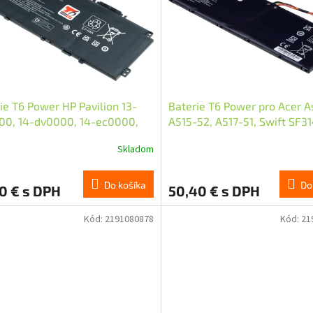
ie T6 Power HP Pavilion 13-
Baterie T6 Power pro Acer A
00, 14-dv0000, 14-ec0000,
A515-52, A517-51, Swift SF3
Ah, 43Wh, 3cell, Li-poly
3320mAh, 50,7Wh, 4cell
Skladom
Do košíka
Do
0 € s DPH
50,40 € s DPH
Kód:
2191080878
Kód:
21