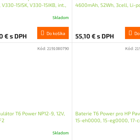
, V330-15ISK, V330-15IKB, int.,
4600mAh, 52Wh, 3cell, Li-p
Ah, 30Wh, 2cell, Li-poly
Skladom
Do košíka
Do
0 € s DPH
55,10 € s DPH
Kód:
2191080790
Kód:
21
látor T6 Power NP12-9, 12V,
Baterie T6 Power pro HP Pav
F2
15-eh0000, 15-eg0000, 17-
250 G9, 3620mAh, 41Wh, 3ce
Skladom