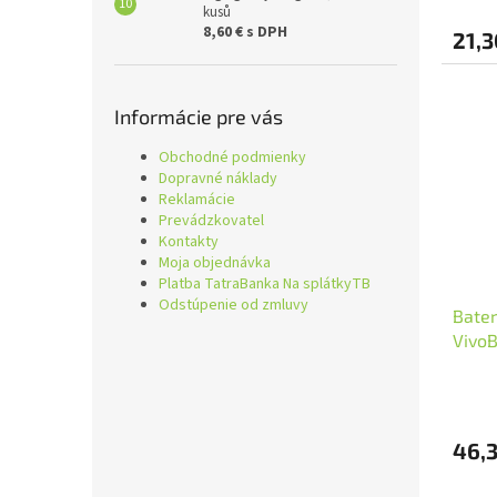
kusů
8,60 € s DPH
21,3
Informácie pre vás
Obchodné podmienky
Dopravné náklady
Reklamácie
Prevádzkovatel
Kontakty
Moja objednávka
Platba TatraBanka Na splátkyTB
Odstúpenie od zmluvy
Bater
VivoB
TP420
pol
46,3