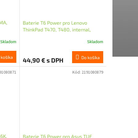
0MA,
Baterie T6 Power pro Lenovo
ThinkPad T470, T480, internal,
l, with
2095mAh, 24Wh, 3cell, Li-pol
Skladom
Skladom
 košíka
Do košíka
44,90 € s DPH
91080871
Kód:
2191080879
6K,
Baterie T6 Power pro Asus TUF