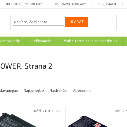
OBCHODNÉ PODMIENKY
DOPRAVNÉ NÁKLADY
REKLAMÁCIE
HĽADAŤ
vné náklady
Reklamácie
Platba TatraBanka Na splátkyTB
POWER
, Strana 2
dávanejšie
Najlacnejšie
Najdrahšie
Abecedne
Kód:
2191080889
Kód:
21