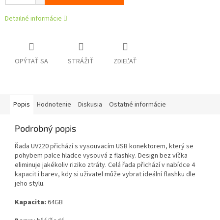
Detailné informácie
OPÝTAŤ SA
STRÁŽIŤ
ZDIEĽAŤ
Popis
Hodnotenie
Diskusia
Ostatné informácie
Podrobný popis
Řada UV220 přichází s vysouvacím USB konektorem, který se
pohybem palce hladce vysouvá z flashky. Design bez víčka
eliminuje jakékoliv riziko ztráty. Celá řada přichází v nabídce 4
kapacit i barev, kdy si uživatel může vybrat ideální flashku dle
jeho stylu.
Kapacita:
64GB