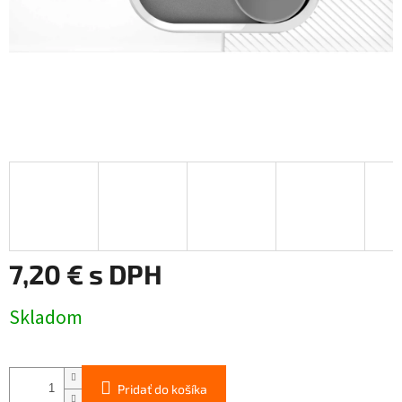
7,20 € s DPH
Jednotková
Skladom
cena:
Pridať do košíka