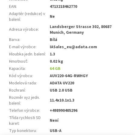
EAN
:
4713218462770
Adaptér (redukce) v
Ne
balení
:
Landsberger Strasse 302, 80687
Adresa výrobce
:
Munich, Germany
Barva
:
Bílá
E-mail výrobce
:
IASales_eu@adata.com
Hloubka jedn. balení
:
1.3
Hmotnosť
:
0.02 kg
Kapacita
:
64 GB
Kód výrobcu
:
AUV220-64G-RWHGY
Modelová rada
:
ADATA UV220
Rozhraní
:
USB 2.0 USB
Rozměr xyz jedn.
11.4x10.1x1.3
balení
:
Telefon výrobce
:
+498990405296
Třída rychlosti SD
Není
karet
:
Typ konektoru
:
USB-A