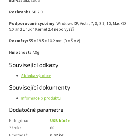
Barva:
bílá/šedá
Rozhraní:
USB 2.0
Podporované systémy:
Windows XP, Vista, 7, 8, 8.1, 10, Mac OS
9.X and Linux™ Kernel 2.4 nebo vyšší
Rozměry:
55 x 19.5 x 10.2 mm (D x Š x V)
Hmotnost:
7.9g
Související odkazy
Stránka výrobce
Související dokumenty
Informace o produktu
Dodatočné parametre
Kategória
:
USB kľúče
Záruka
:
60
Hmotnosť
:
0.02 kg