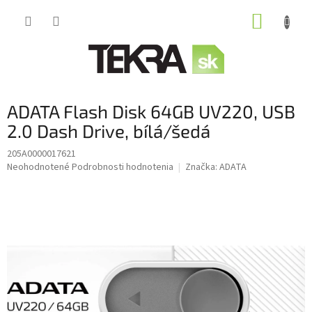
Prejsť
NÁKUP
na
obsah
KOŠÍK
ADATA Flash Disk 64GB UV220, USB
2.0 Dash Drive, bílá/šedá
205A0000017621
Priemerné
Neohodnotené
Podrobnosti hodnotenia
Značka:
ADATA
hodnotenie
produktu
je
0,0
z
5
hviezdičiek.