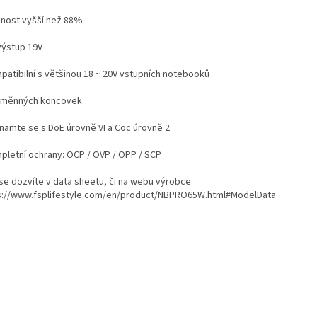
nnost vyšší než 88%
výstup 19V
patibilní s většinou 18 ~ 20V vstupních notebooků
ýměnných koncovek
namte se s DoE úrovně VI a Coc úrovně 2
pletní ochrany: OCP / OVP / OPP / SCP
 se dozvíte v data sheetu, či na webu výrobce:
s://www.fsplifestyle.com/en/product/NBPRO65W.html#ModelData