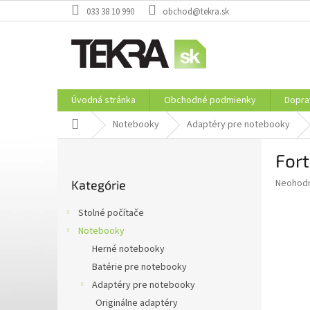
Prejsť
033 38 10 990
obchod@tekra.sk
na
obsah
Úvodná stránka
Obchodné podmienky
Dopra
Domov
Notebooky
Adaptéry pre notebooky
B
Fort
o
Preskočiť
č
Priemer
Neohod
Kategórie
kategórie
n
hodnote
ý
produkt
Stolné počítače
p
je
Notebooky
0,0
a
z
Herné notebooky
n
5
e
Batérie pre notebooky
hviezdič
l
Adaptéry pre notebooky
Originálne adaptéry