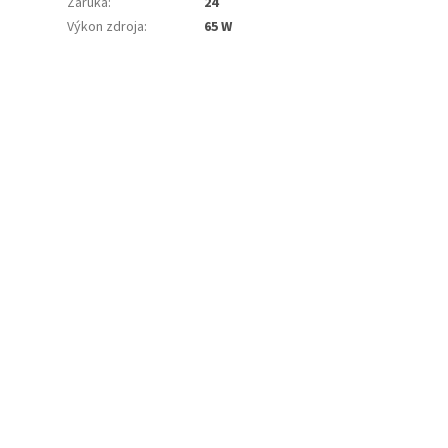
Záruka
:
24
Výkon zdroja
:
65 W