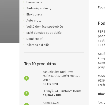
Herná zóna
Popi
Sieťové produkty
Elektronika
Auto-moto
Pod
Veľké domáce spotrebiče
FSP 
Malé domáce spotrebiče
podp
Domácnosť
cest
18 až
Záhrada a dielňa
Součá
komp
Sams
Top 10 produktov
přiz
SanDisk Ultra Dual Drive
Mode
M3/256GB/USB 3.0/Micro USB +
USB-A
6236
35 € s DPH
chrá
HP myš - 245 Bluetooth Mouse
Hlav
14,80 € s DPH
*AC 
Koma EC22S