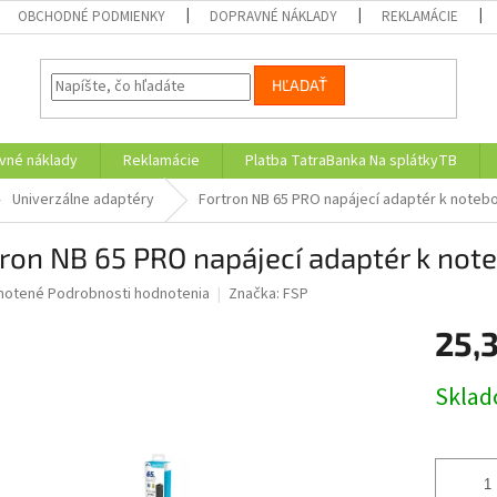
OBCHODNÉ PODMIENKY
DOPRAVNÉ NÁKLADY
REKLAMÁCIE
HĽADAŤ
vné náklady
Reklamácie
Platba TatraBanka Na splátkyTB
Univerzálne adaptéry
Fortron NB 65 PRO napájecí adaptér k noteb
ron NB 65 PRO napájecí adaptér k not
né
notené
Podrobnosti hodnotenia
Značka:
FSP
nie
25,
u
Jednotk
Skla
cena:
iek.