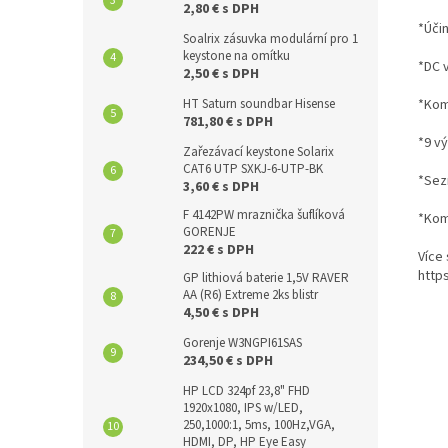
2,80 € s DPH
*Úči
Soalrix zásuvka modulární pro 1
keystone na omítku
*DC 
2,50 € s DPH
*Kom
HT Saturn soundbar Hisense
781,80 € s DPH
*9 v
Zařezávací keystone Solarix
CAT6 UTP SXKJ-6-UTP-BK
*Sez
3,60 € s DPH
F 4142PW mraznička šuflíková
*Kom
GORENJE
222 € s DPH
Více
http
GP lithiová baterie 1,5V RAVER
AA (R6) Extreme 2ks blistr
4,50 € s DPH
Gorenje W3NGPI61SAS
234,50 € s DPH
HP LCD 324pf 23,8" FHD
1920x1080, IPS w/LED,
250,1000:1, 5ms, 100Hz,VGA,
HDMI, DP, HP Eye Easy