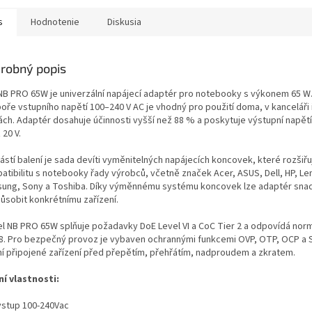
s
Hodnotenie
Diskusia
robný popis
NB PRO 65W je univerzální napájecí adaptér pro notebooky s výkonem 65 W.
oře vstupního napětí 100–240 V AC je vhodný pro použití doma, v kanceláři 
ách. Adaptér dosahuje účinnosti vyšší než 88 % a poskytuje výstupní napětí
 20 V.
stí balení je sada devíti vyměnitelných napájecích koncovek, které rozšiřu
atibilitu s notebooky řady výrobců, včetně značek Acer, ASUS, Dell, HP, Le
ung, Sony a Toshiba. Díky výměnnému systému koncovek lze adaptér sna
působit konkrétnímu zařízení.
l NB PRO 65W splňuje požadavky DoE Level VI a CoC Tier 2 a odpovídá nor
8. Pro bezpečný provoz je vybaven ochrannými funkcemi OVP, OTP, OCP a S
ní připojené zařízení před přepětím, přehřátím, nadproudem a zkratem.
ní vlastnosti:
vstup 100-240Vac