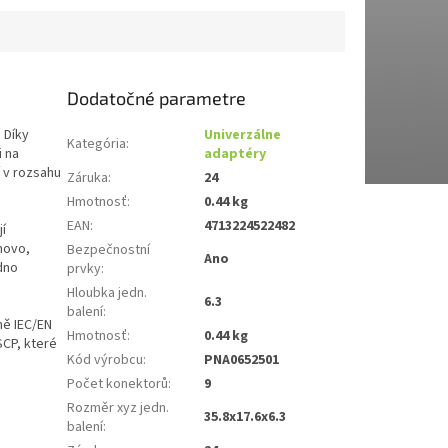
Dodatočné parametre
 Díky
Univerzálne
Kategória
:
i na
adaptéry
 v rozsahu
Záruka
:
24
Hmotnosť
:
0.44 kg
EAN
:
4713224522482
jí
novo,
Bezpečnostní
Ano
dno
prvky
:
Hloubka jedn.
6.3
balení
:
mě IEC/EN
Hmotnosť
:
0.44 kg
CP, které
Kód výrobcu
:
PNA0652501
Počet konektorů
:
9
Rozměr xyz jedn.
35.8x17.6x6.3
balení
: