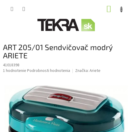
Prejsť
NÁKUP
na
obsah
KOŠÍK
ART 205/01 Sendvičovač modrý
ARIETE
41018398
Priemerné
1 hodnotenie
Podrobnosti hodnotenia
Značka:
Ariete
hodnotenie
produktu
je
2,0
z
5
hviezdičiek.