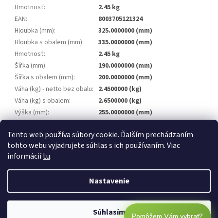
Hmotnosť
:
2.45 kg
EAN
:
8003705121324
Hloubka (mm)
:
325.0000000 (mm)
Hloubka s obalem (mm)
:
335.0000000 (mm)
Hmotnosť
:
2.45 kg
Šířka (mm)
:
190.0000000 (mm)
Šířka s obalem (mm)
:
200.0000000 (mm)
Váha (kg) - netto bez obalu
:
2.4500000 (kg)
Váha (kg) s obalem
:
2.6500000 (kg)
Výška (mm)
:
255.0000000 (mm)
Výška s obalem (mm)
:
265.0000000 (mm)
Tento web používa súbory cookie. Ďalším prechádzaním
Záruka
:
2 roky
tohto webu vyjadrujete súhlas s ich používaním. Viac
informácií
tu
.
Z
á
Nastavenie
Vytvoril Shoptet
p
ä
t
Súhlasím
Copyright 2026
tekra.sk
. Všetky práva vyhradené.
Pomôžem Vám vybrať?
i