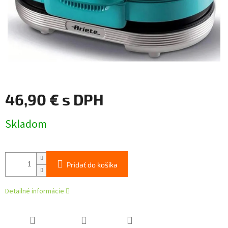
46,90 € s DPH
Jednotková
Skladom
cena:
Pridať do košíka
Detailné informácie