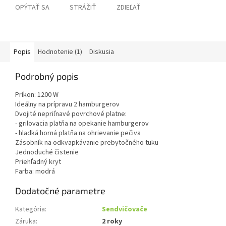
OPÝTAŤ SA
STRÁŽIŤ
ZDIEĽAŤ
Popis
Hodnotenie (1)
Diskusia
Podrobný popis
Príkon: 1200 W
Ideálny na prípravu 2 hamburgerov
Dvojité nepriľnavé povrchové platne:
- grilovacia platňa na opekanie hamburgerov
- hladká horná platňa na ohrievanie pečiva
Zásobník na odkvapkávanie prebytočného tuku
Jednoduché čistenie
Priehľadný kryt
Farba: modrá
Dodatočné parametre
Kategória
:
Sendvičovače
Záruka
:
2 roky