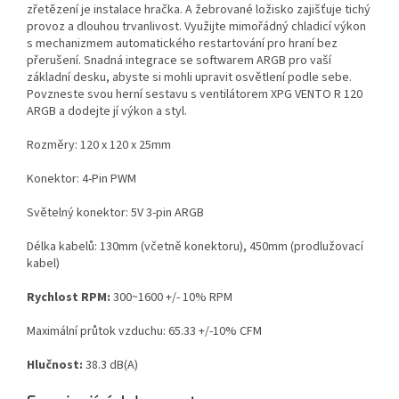
zřetězení je instalace hračka. A žebrované ložisko zajišťuje tichý
provoz a dlouhou trvanlivost. Využijte mimořádný chladicí výkon
s mechanizmem automatického restartování pro hraní bez
přerušení. Snadná integrace se softwarem ARGB pro vaší
základní desku, abyste si mohli upravit osvětlení podle sebe.
Povzneste svou herní sestavu s ventilátorem XPG VENTO R 120
ARGB a dodejte jí výkon a styl.
Rozměry: 120 x 120 x 25mm
Konektor: 4-Pin PWM
Světelný konektor: 5V 3-pin ARGB
Délka kabelů: 130mm (včetně konektoru), 450mm (prodlužovací
kabel)
Rychlost RPM:
300~1600 +/- 10% RPM
Maximální průtok vzduchu: 65.33 +/-10% CFM
Hlučnost:
38.3 dB(A)