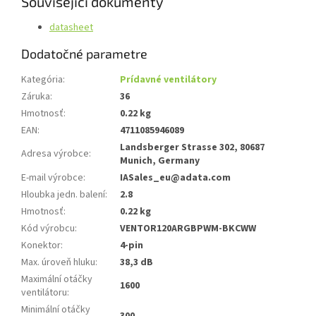
Související dokumenty
datasheet
Dodatočné parametre
Kategória
:
Prídavné ventilátory
Záruka
:
36
Hmotnosť
:
0.22 kg
EAN
:
4711085946089
Landsberger Strasse 302, 80687
Adresa výrobce
:
Munich, Germany
E-mail výrobce
:
IASales_eu@adata.com
Hloubka jedn. balení
:
2.8
Hmotnosť
:
0.22 kg
Kód výrobcu
:
VENTOR120ARGBPWM-BKCWW
Konektor
:
4-pin
Max. úroveň hluku
:
38,3 dB
Maximální otáčky
1600
ventilátoru
:
Minimální otáčky
300