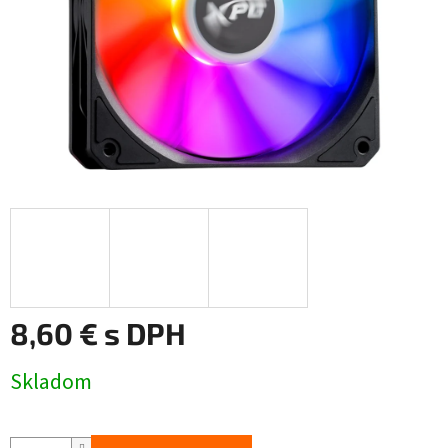
8,60 € s DPH
Jednotková
Skladom
cena: