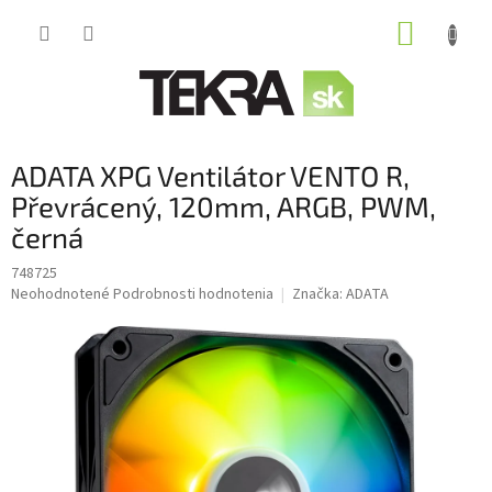
Prejsť
NÁKUP
na
obsah
KOŠÍK
ADATA XPG Ventilátor VENTO R,
Převrácený, 120mm, ARGB, PWM,
černá
748725
Priemerné
Neohodnotené
Podrobnosti hodnotenia
Značka:
ADATA
hodnotenie
produktu
je
0,0
z
5
hviezdičiek.