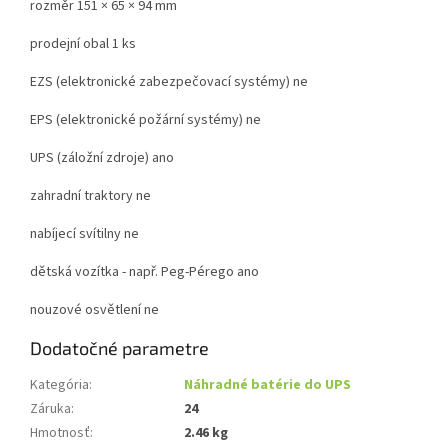
rozměr 151 × 65 × 94 mm
prodejní obal 1 ks
EZS (elektronické zabezpečovací systémy) ne
EPS (elektronické požární systémy) ne
UPS (záložní zdroje) ano
zahradní traktory ne
nabíjecí svítilny ne
dětská vozítka - např. Peg-Pérego ano
nouzové osvětlení ne
Dodatočné parametre
Kategória
:
Náhradné batérie do UPS
Záruka
:
24
Hmotnosť
:
2.46 kg