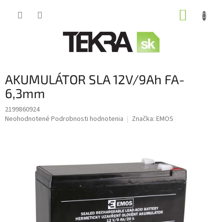
Prejsť
NÁKUP
na
obsah
KOŠÍK
AKUMULÁTOR SLA 12V/9Ah FA-
6,3mm
2199860924
Priemerné
Neohodnotené
Podrobnosti hodnotenia
Značka:
EMOS
hodnotenie
produktu
je
0,0
z
5
hviezdičiek.