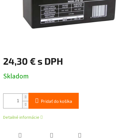
24,30 € s DPH
Jednotková
Skladom
cena:
Pridať do košíka
Detailné informácie