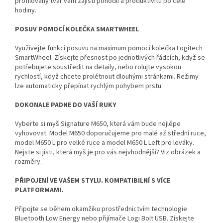
profilovaný tvar vám zajistí pohodlí a produktivitu po celé
hodiny.
POSUV POMOCÍ KOLEČKA SMARTWHEEL
Využívejte funkci posuvu na maximum pomocí kolečka Logitech
SmartWheel. Získejte přesnost po jednotlivých řádcích, když se
potřebujete soustředit na detaily, nebo rolujte vysokou
rychlostí, když chcete prolétnout dlouhými stránkami. Režimy
lze automaticky přepínat rychlým pohybem prstu.
DOKONALE PADNE DO VAŠÍ RUKY
Vyberte si myš Signature M650, která vám bude nejlépe
vyhovovat. Model M650 doporučujeme pro malé až střední ruce,
model M650 L pro velké ruce a model M650 L Left pro leváky.
Nejste si jisti, která myš je pro vás nejvhodnější? Viz obrázek a
rozměry.
PŘIPOJENÍ VE VAŠEM STYLU. KOMPATIBILNÍ S VÍCE
PLATFORMAMI.
Připojte se během okamžiku prostřednictvím technologie
Bluetooth Low Energy nebo přijímače Logi Bolt USB. Získejte