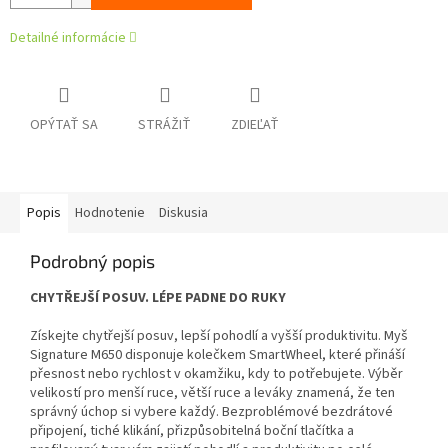
Detailné informácie
OPÝTAŤ SA
STRÁŽIŤ
ZDIEĽAŤ
Popis
Hodnotenie
Diskusia
Podrobný popis
CHYTŘEJŠÍ POSUV. LÉPE PADNE DO RUKY
Získejte chytřejší posuv, lepší pohodlí a vyšší produktivitu. Myš
Signature M650 disponuje kolečkem SmartWheel, které přináší
přesnost nebo rychlost v okamžiku, kdy to potřebujete. Výběr
velikostí pro menší ruce, větší ruce a leváky znamená, že ten
správný úchop si vybere každý. Bezproblémové bezdrátové
připojení, tiché klikání, přizpůsobitelná boční tlačítka a