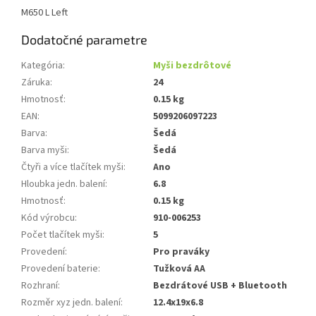
M650 L Left
Dodatočné parametre
Kategória
:
Myši bezdrôtové
Záruka
:
24
Hmotnosť
:
0.15 kg
EAN
:
5099206097223
Barva
:
Šedá
Barva myši
:
Šedá
Čtyři a více tlačítek myši
:
Ano
Hloubka jedn. balení
:
6.8
Hmotnosť
:
0.15 kg
Kód výrobcu
:
910-006253
Počet tlačítek myši
:
5
Provedení
:
Pro praváky
Provedení baterie
:
Tužková AA
Rozhraní
:
Bezdrátové USB + Bluetooth
Rozměr xyz jedn. balení
:
12.4x19x6.8