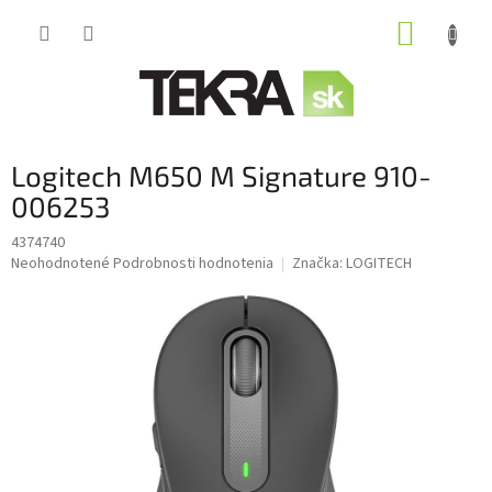
Prejsť
NÁKUP
na
obsah
KOŠÍK
Logitech M650 M Signature 910-
006253
4374740
Priemerné
Neohodnotené
Podrobnosti hodnotenia
Značka:
LOGITECH
hodnotenie
produktu
je
0,0
z
5
hviezdičiek.