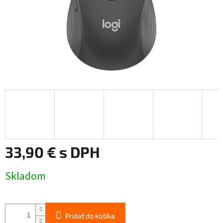
33,90 € s DPH
Jednotková
Skladom
cena:
Pridať do košíka