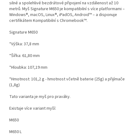
silné a spolehlivé bezdrátové připojení na vzdálenost až 10
metrů. Myš Signature M650 je kompatibilní s více platformami –
Windows®, macOS, Linux®, iPadOS, Android™ – a disponuje
certifikátem Kompatibilní s Chromebook™.
Signature M650
*Výška: 37,8 mm
*Šířka: 61,80 mm
*Hloubka: 107,19 mm
*Hmotnost: 101,2 g - hmotnost včetně baterie (25g) a přijímače
(1,8g)
Tato varianta je myš pro praváky.
Existuje více variant myší:
M650
M650 L