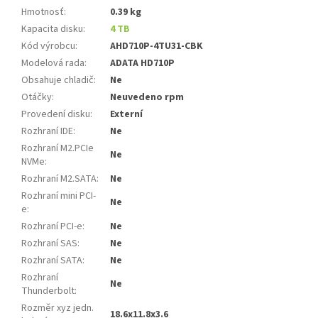
Hmotnosť
:
0.39 kg
Kapacita disku
:
4 TB
Kód výrobcu
:
AHD710P-4TU31-CBK
Modelová rada
:
ADATA HD710P
Obsahuje chladič
:
Ne
Otáčky
:
Neuvedeno rpm
Provedení disku
:
Externí
Rozhraní IDE
:
Ne
Rozhraní M2.PCIe
Ne
NVMe
:
Rozhraní M2.SATA
:
Ne
Rozhraní mini PCI-
Ne
e
:
Rozhraní PCI-e
:
Ne
Rozhraní SAS
:
Ne
Rozhraní SATA
:
Ne
Rozhraní
Ne
Thunderbolt
:
Rozměr xyz jedn.
18.6x11.8x3.6