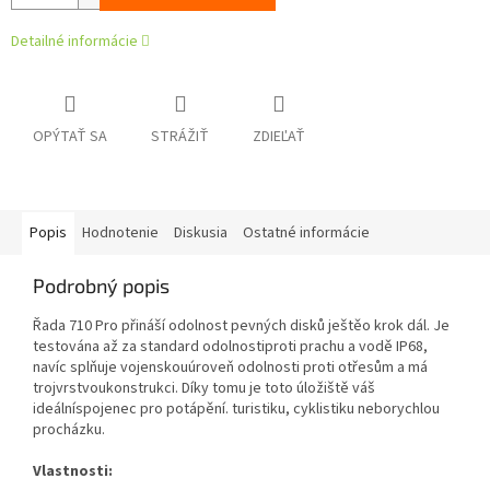
Detailné informácie
OPÝTAŤ SA
STRÁŽIŤ
ZDIEĽAŤ
Popis
Hodnotenie
Diskusia
Ostatné informácie
Podrobný popis
Řada 710 Pro přináší odolnost pevných disků ještěo krok dál. Je
testována až za standard odolnostiproti prachu a vodě IP68,
navíc splňuje vojenskouúroveň odolnosti proti otřesům a má
trojvrstvoukonstrukci. Díky tomu je toto úložiště váš
ideálníspojenec pro potápění. turistiku, cyklistiku neborychlou
procházku.
Vlastnosti: