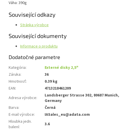
Váha: 390g
Související odkazy
Stránka výrobce
Související dokumenty
Informace o produktu
Dodatočné parametre
Kategória
:
Externé disky 2,5"
Záruka
:
36
Hmotnosť
:
0.39 kg
EAN
:
4713218461209
Landsberger Strasse 302, 80687 Munich,
Adresa výrobce
:
Germany
Barva
:
Černá
E-mail výrobce
:
IASales_eu@adata.com
Hloubka jedn.
3.6
balení
: