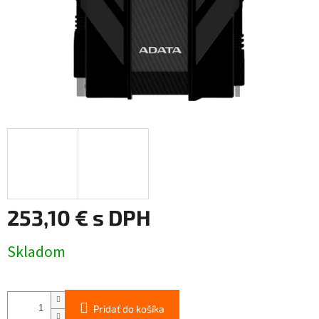
253,10 € s DPH
Jednotková
Skladom
cena:
Pridať do košíka