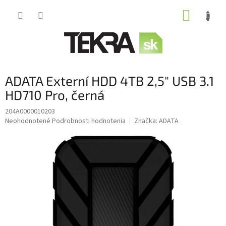
Prejsť
NÁKUP
na
obsah
KOŠÍK
ADATA Externí HDD 4TB 2,5" USB 3.1
HD710 Pro, černá
204A0000010203
Priemerné
Neohodnotené
Podrobnosti hodnotenia
Značka:
ADATA
hodnotenie
produktu
je
0,0
z
5
hviezdičiek.