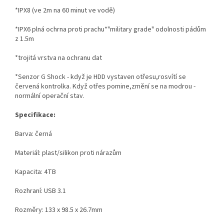
*IPX8 (ve 2m na 60 minut ve vodě)
*IPX6 plná ochrna proti prachu*"military grade" odolnosti pádům
z 1.5m
*trojitá vrstva na ochranu dat
*Senzor G Shock - když je HDD vystaven otřesu,rosvítí se
červená kontrolka. Když otřes pomine,změní se na modrou -
normální operační stav.
Specifikace:
Barva: černá
Materiál: plast/silikon proti nárazům
Kapacita: 4TB
Rozhraní: USB 3.1
Rozměry: 133 x 98.5 x 26.7mm