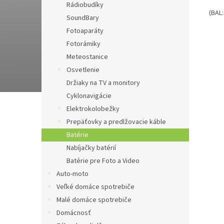
Rádiobudíky
(BAL
SoundBary
Fotoaparáty
Fotorámiky
Meteostanice
Osvetlenie
Držiaky na TV a monitory
Cyklonavigácie
Elektrokolobežky
Prepäťovky a predlžovacie káble
Batérie
Nabíjačky batérií
Batérie pre Foto a Video
Auto-moto
Veľké domáce spotrebiče
Malé domáce spotrebiče
Domácnosť