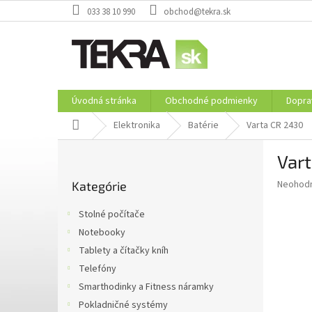
Prejsť
033 38 10 990
obchod@tekra.sk
na
obsah
Úvodná stránka
Obchodné podmienky
Dopra
Domov
Elektronika
Batérie
Varta CR 2430
B
Var
o
Preskočiť
č
Priemer
Neohod
Kategórie
kategórie
n
hodnote
ý
produkt
Stolné počítače
p
je
Notebooky
0,0
a
z
Tablety a čítačky kníh
n
5
e
Telefóny
hviezdič
l
Smarthodinky a Fitness náramky
Pokladničné systémy