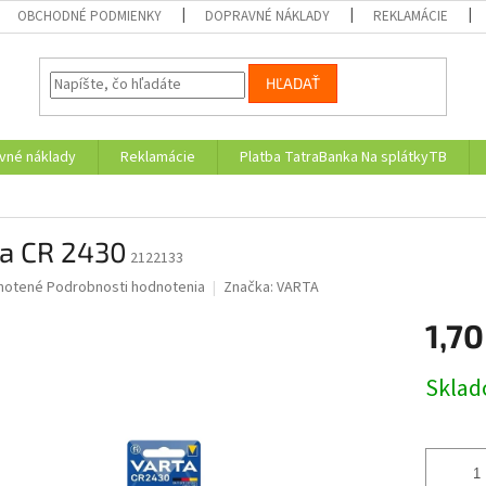
OBCHODNÉ PODMIENKY
DOPRAVNÉ NÁKLADY
REKLAMÁCIE
HĽADAŤ
vné náklady
Reklamácie
Platba TatraBanka Na splátkyTB
ta CR 2430
2122133
né
notené
Podrobnosti hodnotenia
Značka:
VARTA
nie
1,70
u
Jednotk
Skla
cena:
iek.