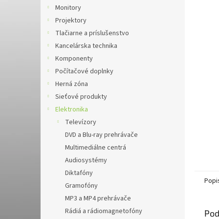
Monitory
Projektory
Tlačiarne a príslušenstvo
Kancelárska technika
Komponenty
Počítačové doplnky
Herná zóna
Sieťové produkty
Elektronika
Televízory
DVD a Blu-ray prehrávače
Multimediálne centrá
Audiosystémy
Diktafóny
Popi
Gramofóny
MP3 a MP4 prehrávače
Rádiá a rádiomagnetofóny
Pod