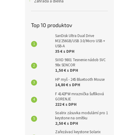
Záhrada a dielňa
Top 10 produktov
SanDisk Ultra Dual Drive
M3/256GB/USB 3.0/Micro USB +
USB-A
35 € s DPH
SVXD 9801 Tesnenie nádob SVC
98x SENCOR
1,50 € s DPH
HP myš - 245 Bluetooth Mouse
14,80 € s DPH
F 4142PW mraznička šuflíková
GORENJE
222 € s DPH
Soalrix zásuvka modulární pro 1
keystone na omítku
2,50 € s DPH
Zařezávací keystone Solarix