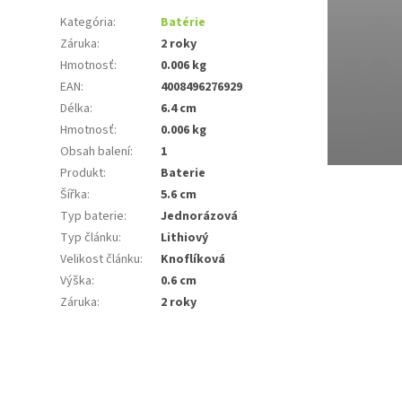
Kategória
:
Batérie
Záruka
:
2 roky
Hmotnosť
:
0.006 kg
EAN
:
4008496276929
Délka
:
6.4 cm
Hmotnosť
:
0.006 kg
Obsah balení
:
1
Produkt
:
Baterie
Šířka
:
5.6 cm
Typ baterie
:
Jednorázová
Typ článku
:
Lithiový
Velikost článku
:
Knoflíková
Výška
:
0.6 cm
Záruka
:
2 roky