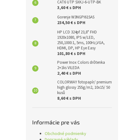
CAT6 UTP SXKJ-6-UTP-BK
3,60 € s DPH
Gorenje W3NGPI61SAS
234,50 € s DPH
HP LCD 324pf 23,8" FHD
1920x1080, IPS w/LED,
250,1000:1, 5ms, 100Hz,VGA,
HDMI, DP, HP Eye Easy
101,80 € s DPH
Power Inox Colors drôtenka
2+1ks VILEDA
2,40 € s DPH
COLORWAY fotopapír/ premium
high glossy 255g/m2, 10x15/ 50
kusů
8,60 € s DPH
Informácie pre vás
Obchodné podmienky
Dopravné náklady