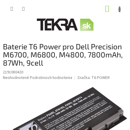
Prejsť
NÁKUP
na
obsah
KOŠÍK
Baterie T6 Power pro Dell Precision
M6700, M6800, M4800, 7800mAh,
87Wh, 9cell
2191080420
Priemerné
Neohodnotené
Podrobnosti hodnotenia
Značka:
T6 POWER
hodnotenie
produktu
je
0,0
z
5
hviezdičiek.