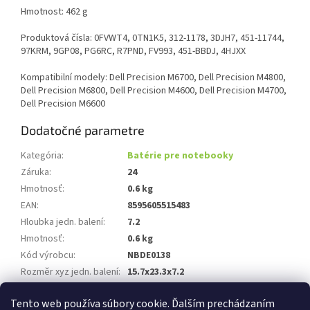
Hmotnost: 462 g
Produktová čísla: 0FVWT4, 0TN1K5, 312-1178, 3DJH7, 451-11744,
97KRM, 9GP08, PG6RC, R7PND, FV993, 451-BBDJ, 4HJXX
Kompatibilní modely: Dell Precision M6700, Dell Precision M4800,
Dell Precision M6800, Dell Precision M4600, Dell Precision M4700,
Dell Precision M6600
Dodatočné parametre
Kategória
:
Batérie pre notebooky
Záruka
:
24
Hmotnosť
:
0.6 kg
EAN
:
8595605515483
Hloubka jedn. balení
:
7.2
Hmotnosť
:
0.6 kg
Kód výrobcu
:
NBDE0138
Rozměr xyz jedn. balení
:
15.7x23.3x7.2
Záruka
:
24
Tento web používa súbory cookie. Ďalším prechádzaním
Položka bola vypredaná…