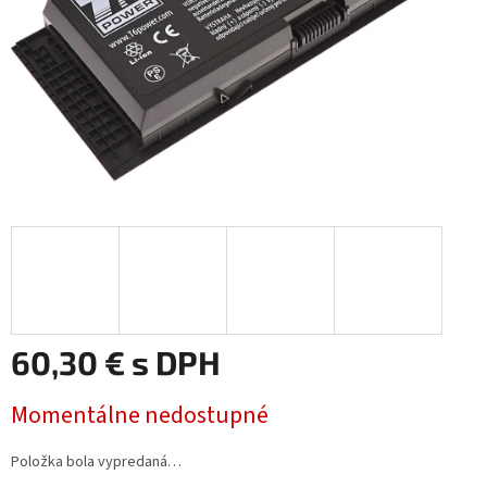
60,30 € s DPH
Jednotková
Momentálne nedostupné
cena:
Položka bola vypredaná…