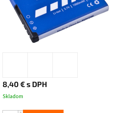
8,40 € s DPH
Jednotková
Skladom
cena: