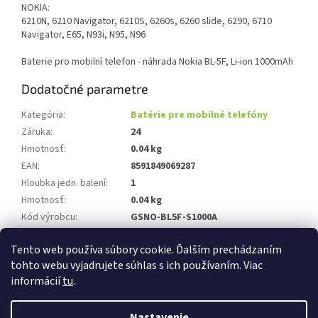
NOKIA:
6210N, 6210 Navigator, 6210S, 6260s, 6260 slide, 6290, 6710
Navigator, E65, N93i, N95, N96
Baterie pro mobilní telefon - náhrada Nokia BL-5F, Li-ion 1000mAh
Dodatočné parametre
Kategória
:
Batérie pre mobilné telefóny
Záruka
:
24
Hmotnosť
:
0.04 kg
EAN
:
8591849069287
Hloubka jedn. balení
:
1
Hmotnosť
:
0.04 kg
Kód výrobcu
:
GSNO-BL5F-S1000A
Rozměr xyz jedn. balení
:
9.1x14.1x1
Tento web používa súbory cookie. Ďalším prechádzaním
Záruka
:
24
tohto webu vyjadrujete súhlas s ich používaním. Viac
informácií
tu
.
Z
á
Nastavenie