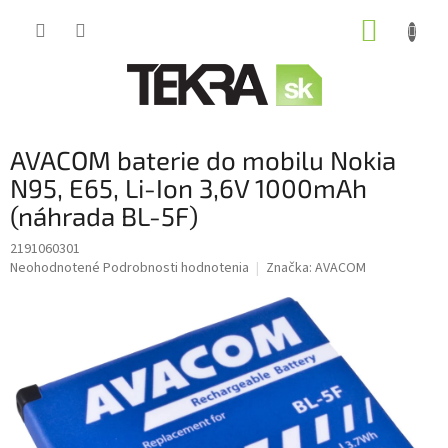
Prejsť
NÁKUP
na
obsah
KOŠÍK
AVACOM baterie do mobilu Nokia
N95, E65, Li-Ion 3,6V 1000mAh
(náhrada BL-5F)
2191060301
Priemerné
Neohodnotené
Podrobnosti hodnotenia
Značka:
AVACOM
hodnotenie
produktu
je
0,0
z
5
hviezdičiek.