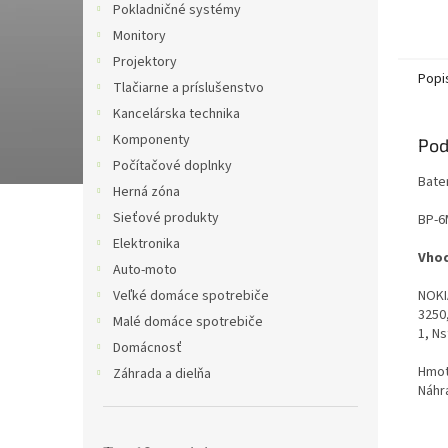
Pokladničné systémy
Monitory
Projektory
Popi
Tlačiarne a príslušenstvo
Kancelárska technika
Komponenty
Pod
Počítačové doplnky
Bate
Herná zóna
Sieťové produkty
BP-6
Elektronika
Vhod
Auto-moto
NOKI
Veľké domáce spotrebiče
3250,
Malé domáce spotrebiče
1, Ns
Domácnosť
Hmot
Záhrada a dielňa
Náhr