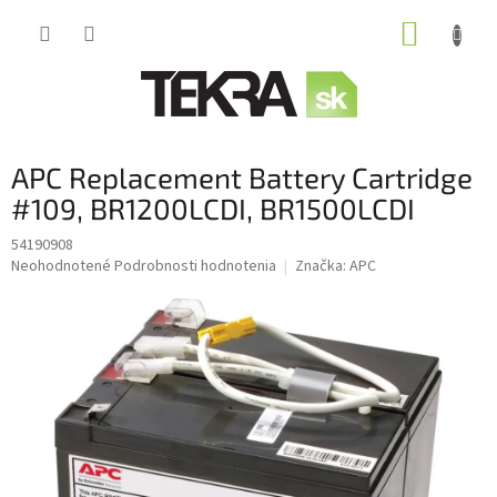
Prejsť
NÁKUP
na
obsah
KOŠÍK
APC Replacement Battery Cartridge
#109, BR1200LCDI, BR1500LCDI
54190908
Priemerné
Neohodnotené
Podrobnosti hodnotenia
Značka:
APC
hodnotenie
produktu
je
0,0
z
5
hviezdičiek.