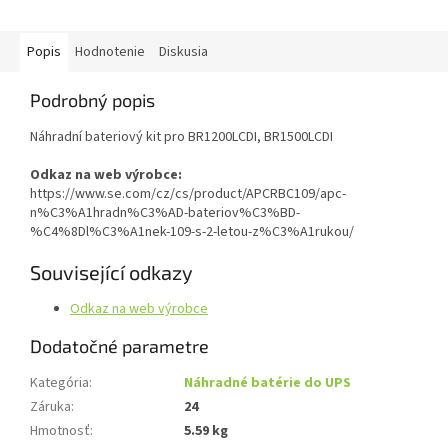
Popis
Hodnotenie
Diskusia
Podrobný popis
Náhradní bateriový kit pro BR1200LCDI, BR1500LCDI
Odkaz na web výrobce:
https://www.se.com/cz/cs/product/APCRBC109/apc-
n%C3%A1hradn%C3%AD-bateriov%C3%BD-
%C4%8Dl%C3%A1nek-109-s-2-letou-z%C3%A1rukou/
Související odkazy
Odkaz na web výrobce
Dodatočné parametre
Kategória
:
Náhradné batérie do UPS
Záruka
:
24
Hmotnosť
:
5.59 kg