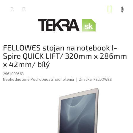
Prejsť
NÁKUP
na
obsah
KOŠÍK
FELLOWES stojan na notebook I-
Spire QUICK LIFT/ 320mm x 286mm
x 42mm/ bílý
2961009563
Priemerné
Neohodnotené
Podrobnosti hodnotenia
Značka:
FELLOWES
hodnotenie
produktu
je
0,0
z
5
hviezdičiek.