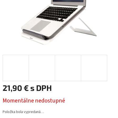
21,90 € s DPH
Jednotková
Momentálne nedostupné
cena:
Položka bola vypredaná…