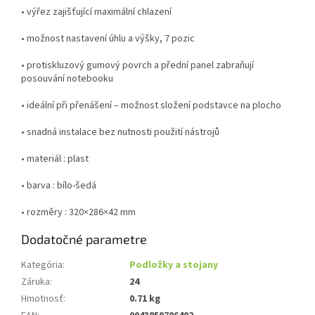
• výřez zajišťující maximální chlazení
• možnost nastavení úhlu a výšky, 7 pozic
• protiskluzový gumový povrch a přední panel zabraňují
posouvání notebooku
• ideální při přenášení – možnost složení podstavce na plocho
• snadná instalace bez nutnosti použití nástrojů
• materiál : plast
• barva : bílo-šedá
• rozměry : 320×286×42 mm
Dodatočné parametre
Kategória
:
Podložky a stojany
Záruka
:
24
Hmotnosť
:
0.71 kg