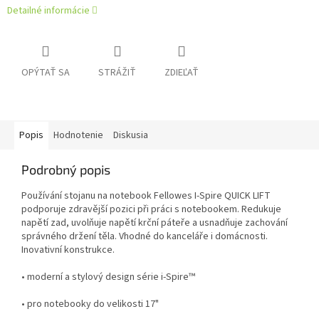
Detailné informácie
OPÝTAŤ SA
STRÁŽIŤ
ZDIEĽAŤ
Popis
Hodnotenie
Diskusia
Podrobný popis
Používání stojanu na notebook Fellowes I-Spire QUICK LIFT
podporuje zdravější pozici při práci s notebookem. Redukuje
napětí zad, uvolňuje napětí krční páteře a usnadňuje zachování
správného držení těla. Vhodné do kanceláře i domácnosti.
Inovativní konstrukce.
• moderní a stylový design série i-Spire™
• pro notebooky do velikosti 17"