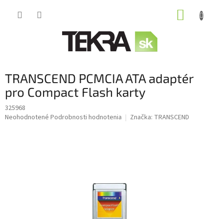
Prejsť
NÁKUP
na
obsah
KOŠÍK
TRANSCEND PCMCIA ATA adaptér
pro Compact Flash karty
325968
Priemerné
Neohodnotené
Podrobnosti hodnotenia
Značka:
TRANSCEND
hodnotenie
produktu
je
0,0
z
5
hviezdičiek.