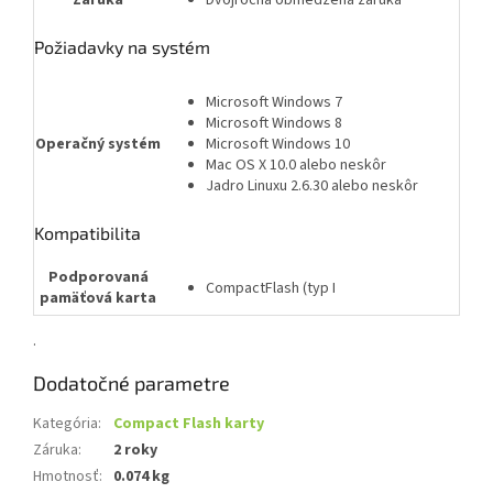
Záruka
Dvojročná obmedzená záruka
Požiadavky na systém
Microsoft Windows 7
Microsoft Windows 8
Operačný systém
Microsoft Windows 10
Mac OS X 10.0 alebo neskôr
Jadro Linuxu 2.6.30 alebo neskôr
Kompatibilita
Podporovaná
CompactFlash (typ I
pamäťová karta
.
Dodatočné parametre
Kategória
:
Compact Flash karty
Záruka
:
2 roky
Hmotnosť
:
0.074 kg