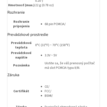
0.20")
Hmotnosť (max.)
22 g (0.78 oz)
Rozhranie
Rozhranie
68 pin PCMCIA/
pripojenia
Prevádzkové prostredie
Prevádzková
0°C (32°F) ~ 70°C (158°F)
teplota
Prevádzkové
3.3V ~ 5V
napätie
Uistite sa, že váš prenosný počítač
Poznámka
má slot PCMCIA typu II/III.
Záruka
CE/
Certifikát
FCC/
BSMI/