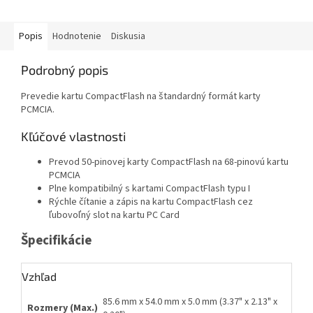
Popis
Hodnotenie
Diskusia
Podrobný popis
Prevedie kartu CompactFlash na štandardný formát karty
PCMCIA.
Kľúčové vlastnosti
Prevod 50-pinovej karty CompactFlash na 68-pinovú kartu
PCMCIA
Plne kompatibilný s kartami CompactFlash typu I
Rýchle čítanie a zápis na kartu CompactFlash cez
ľubovoľný slot na kartu PC Card
Špecifikácie
Vzhľad
85.6 mm x 54.0 mm x 5.0 mm (3.37" x 2.13" x
Rozmery (Max.)